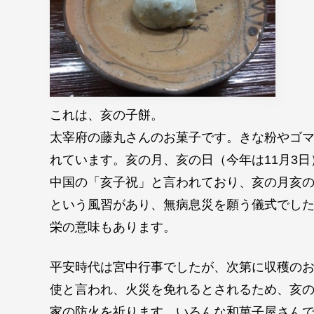
これは、亥の子餅。
太宰府の藤丸さんのお菓子です。きな粉やゴ
れています。亥の月、亥の日（今年は11月3
中国の「亥子祝」と言われており、亥の月亥
という風習があり、無病息災を願う儀式でし
栄の意味もあります。
平安時代は宮中行事でしたが、次第に収穫の
使と言われ、火災を免れるとされるため、亥
家の防火を祈ります。いろんな和菓子屋さんで