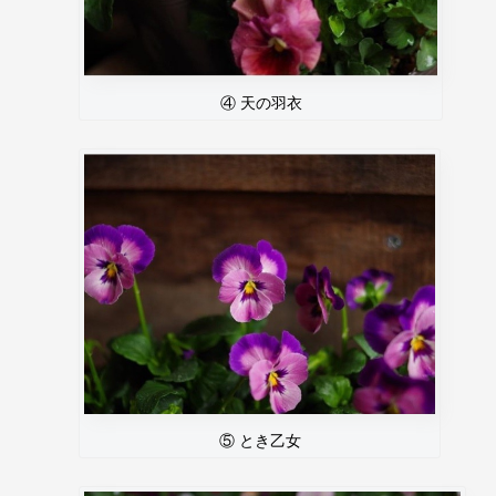
④ 天の羽衣
⑤ とき乙女