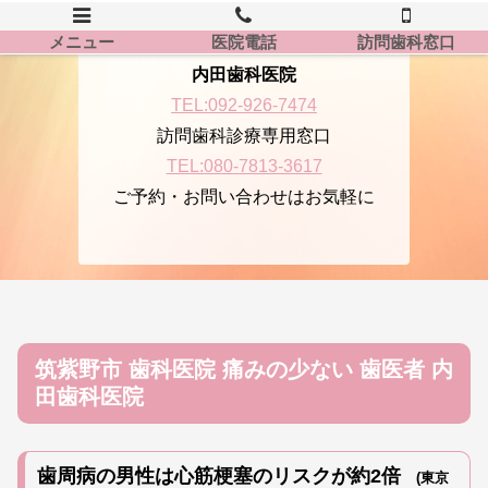
メニュー
医院電話
訪問歯科窓口
内田歯科医院
TEL:092-926-7474
訪問歯科診療専用窓口
TEL:080-7813-3617
ご予約・お問い合わせはお気軽に
筑紫野市 歯科医院 痛みの少ない 歯医者 内
田歯科医院
歯周病の男性は心筋梗塞のリスクが約2倍
(東京