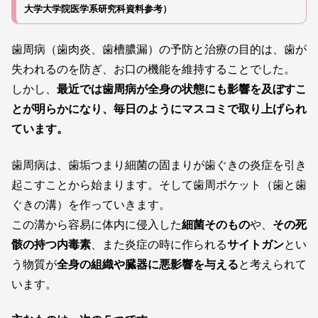
大学大学院医学系研究科資料参考）
歯周病（歯肉炎、歯槽膿漏）の予防と治療の目的は、歯が
失われるのを防ぎ、お口の機能を維持することでした。
しかし、
最近では歯周病が全身の状態にも影響を及ぼすこ
とが明らかになり、毎日のようにマスコミで取り上げられ
ています。
歯周病は、歯垢つまり細菌の固まりが歯ぐきの炎症を引き
起こすことから始まります。そして歯周ポケット（歯と歯
ぐきの溝）を作っていきます。
この溝から容易に体内に侵入した
細菌そのもの
や、
その死
骸の持つ内毒素
、また炎症の時に作られる
サイトガン
とい
う物質が
全身の組織や臓器に悪影響を与える
と考えられて
います。