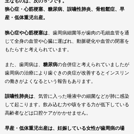
主なものは、次の５つです。
狭心症・心筋梗塞、糖尿病、誤嚥性肺炎、骨粗鬆症、早
産・低体重児出産。
狭心症や心筋梗塞は
、歯周病細菌等が歯肉の毛細血管を通
じて全身の血管や心臓に運ばれ、動脈硬化や血管の閉塞を
もたらすと考えられています。
また、歯周病は、
糖尿病
の合併症と考えられていましたが
歯周病の治療により歯ぐきの炎症が改善するとインスリン
の働きがよくなるという報告もあります。
誤嚥性肺炎は
、気管に入った唾液中の細菌などが肺に感染
して起こります。飲み込む力や咳をする力が低下している
高齢者などは口腔ケアがかかせません。
早産・低体重児出産は、妊娠している女性が歯周病の場