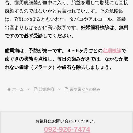
合
、歯周病細菌が血中に入り、胎盤を通して胎児にも直接
感染するのではないかとも言われています。その危険度
は、7倍にのぼるともいわれ、タバコやアルコール、高齢
出産よりもはるかに高い数字です。
妊婦歯科検診は、無料
ですので必ず受診してください。
歯周病は、予防が第一です。４～6ヶ月ごとの
定期検診
で
歯ぐきの状態を点検し、
毎日の歯みがきでは、なかなか取
れない歯垢（プラーク）や歯石を除去しましょう。
ホーム
診療内容
歯や歯ぐきの痛み
お気軽にお問い合わせください。
092-926-7474