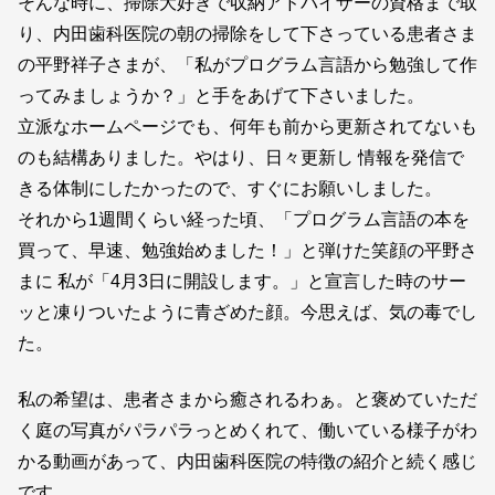
そんな時に、掃除大好きで収納アドバイザーの資格まで取
り、内田歯科医院の朝の掃除をして下さっている患者さま
の平野祥子さまが、「私がプログラム言語から勉強して作
ってみましょうか？」と手をあげて下さいました。
立派なホームページでも、何年も前から更新されてないも
のも結構ありました。やはり、日々更新し 情報を発信で
きる体制にしたかったので、すぐにお願いしました。
それから1週間くらい経った頃、「プログラム言語の本を
買って、早速、勉強始めました！」と弾けた笑顔の平野さ
まに 私が「4月3日に開設します。」と宣言した時のサー
ッと凍りついたように青ざめた顔。今思えば、気の毒でし
た。
私の希望は、患者さまから癒されるわぁ。と褒めていただ
く庭の写真がパラパラっとめくれて、働いている様子がわ
かる動画があって、内田歯科医院の特徴の紹介と続く感じ
です。