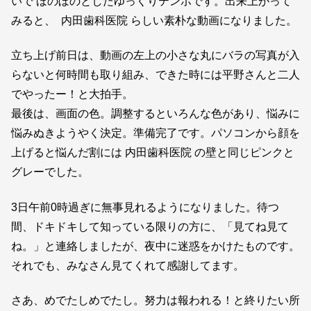
いで ほのぼのとしたゆっくりテンポです。出来上がって
みると、 内田歯科医院 らしい素朴な動画になりました。
立ち上げ前日は、動画の左上の小さな丸にバラの写真が入
らないと何時間も取り組み、できた時には平野さんと二人
でやったー！と大拍手。
最後は、画面の色。調整するといろんな色があり、悩みに
悩みぬきようやく決定。準備完了です。パソコンから顔を
上げると悩んだ割には 内田歯科医院 の壁と同じピンクと
グレーでした。
3日午前0時過ぎに無事見れるようになりました。待つ
間、ドキドキして知っている限りの方に、「見てね見て
ね。」と連絡しましたが、夜中に迷惑をかけたものです。
それでも、みなさん見てくれて感謝してます。
さあ、めでたしめでたし。努力は報われる！と終りたい所