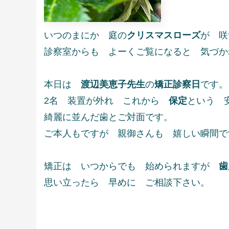
いつのまにか 庭の
クリスマスローズ
が 咲
診察室からも よーくご覧になると 気づか
本日は
渡辺美恵子先生
の
矯正診察日
です。
2名 装置が外れ これから
保定
という 
綺麗に並んだ歯とご対面です。
ご本人もですが 親御さんも 嬉しい瞬間で
矯正は いつからでも 始められますが
歯
思い立ったら 早めに ご相談下さい。