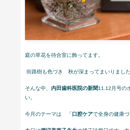
庭の草花を待合室に飾ってます。
街路樹も色づき 秋が深まってまいりまし
そんな中、
内田歯科医院の新聞
11.12月
い。
今月のテーマは 「
口腔ケア
で全身の健康づ