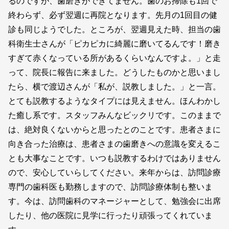
るのですが、歯磨きができてません。歯のお掃除も1回で
終わらず、必ず翌週に再院となります。先月の1回目の健
診も同じようでした。ところが、翌週見えた時、担当の歯
科衛生士さんが「ピカピカに綺麗に磨いてるんです！磨き
すぎて赤くなっている所があるくらいなんですよ。」と走
って、院長に報告に来ました。どうしたものかと思いまし
たら、横で渡辺さんが「私が、説教しました。」と一言。
とても説教するようなタイプには見えません。ほんわかし
た癒し系です。スタッフみんなビックリです。このままで
は、絶対良くないからと思ったとのことです。患者さまに
向き合った治療は、患者さまの歯磨きへの意識を変えるこ
とも大事なことです。いつも説教するわけではありません
ので、安心していらしてください。来年からは、訪問診療
専門の歯科医も勤務しますので、訪問診療体制も整いま
す。今は、訪問歯科のマネージャーとして、勉強会に出席
したり、他の医院に見学に行ったり頑張ってくれていま