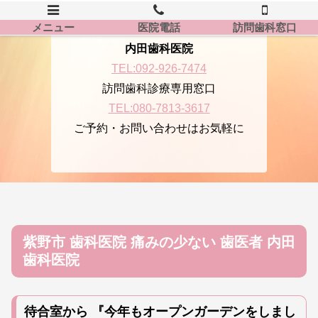
メニュー
医院電話
訪問歯科窓口
内田歯科医院
TEL:092-926-7474
訪問歯科診療専用窓口
TEL:080-7813-3617
ご予約・お問い合わせはお気軽に
紫野市 歯科医院 痛みの少ない 歯医者 内田
歯科医院
待合室から 『今年もオープンガーデンをしまし